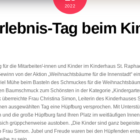
2022
rlebnis-Tag beim Ki
ür die Mitarbeiter/-innen und Kinder im Kinderhaus St. Rapha
ewinn von der Aktion „Weihnachtsbäume für die Innenstadt“ ein
s viel Mühe beim Basteln des Schmuckes für die Weihnachtsbä
ft den Baumschmuck zum Schönsten in der Kategorie „Kindergarte
 überreichte Frau Christina Simon, Leiterin des Kinderhauses S
inen ausgewählten Tag eine Hüpfburg versprochen. Mit Unterst
 und die große Hüpfburg fand Ihren Platz im weitläufigen Inn
ich grüppchenweise austoben. „Die Kinder sind ganz begeistert
so Frau Simon. Jubel und Freude waren bei den Hüpfenden ents
eihe zu sein.